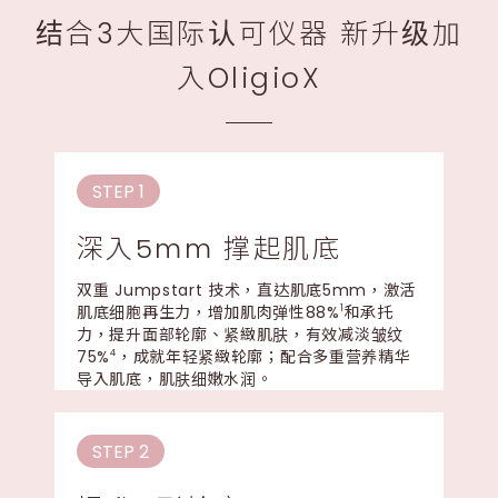
结合3大国际认可仪器 新升级加
入OligioX
STEP 1
深入5mm 撑起肌底
双重 Jumpstart 技术，直达肌底5mm，激活
肌底细胞再生力，增加肌肉弹性88%
和承托
1
力，提升面部轮廓、紧緻肌肤，有效减淡皱纹
75%
，成就年轻紧緻轮廓；配合多重营养精华
4
导入肌底，肌肤细嫩水润。
STEP 2