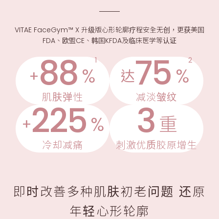
VITAE FaceGym™ X 升级版心形轮廓疗程安全无创，更获美国
FDA、欧盟CE、韩国KFDA及临床医学等认证
88
75
1
2
%
%
+
达
肌肤弹性
减淡皱纹
225
3
%
重
+
冷却减痛
刺激优质胶原增生
即时改善多种肌肤初老问题 还原
年轻心形轮廓