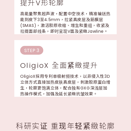
提升V形轮廓
高能量聚焦超声波，配置中空技术，精准输送热
能到皮下3至4.5mm，拉紧真皮层及筋膜层
(SMAS)，激活胶原收缩、增生和重组，收紧及
拉提面部线条，即时呈现V面及紧緻Jawline。
STEP 3
OligioX 全面紧緻提升
OligioX採用专利单极射频技术，以非侵入性3D
立体方式直接加热皮肤真皮层，刺激胶原蛋白增
生，轮廓更饱满立体，配合独有GXG深浅层加
热操作模式，加强及延长紧緻抗皱效果。
科研实证 重现年轻紧緻轮廓