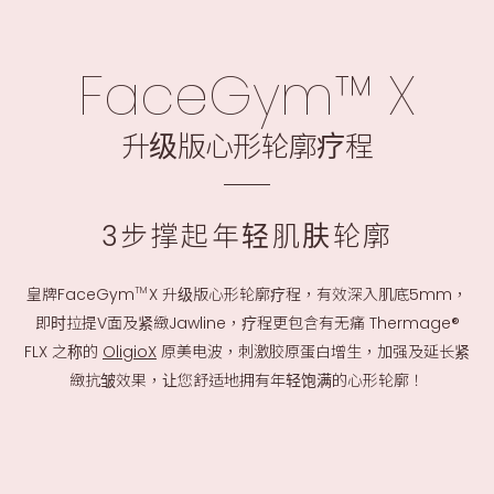
FaceGym™ X
升级版心形轮廓疗程
3步撑起年轻肌肤轮廓
皇牌FaceGym
X 升级版心形轮廓疗程，有效深入肌底5mm，
TM
即时拉提V面及紧緻Jawline，疗程更包含有无痛 Thermage®
FLX 之称的
OligioX
原美电波，刺激胶原蛋白增生，加强及延长紧
緻抗皱效果，让您舒适地拥有年轻饱满的心形轮廓！