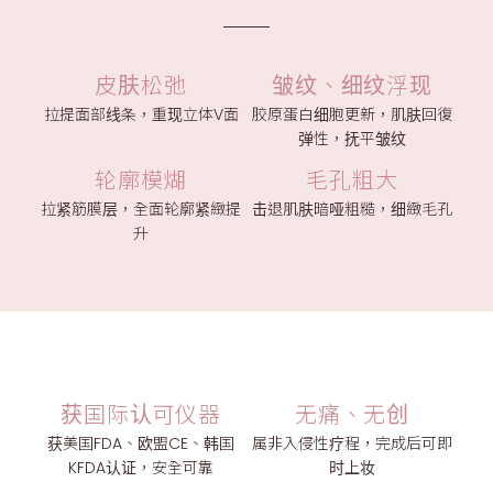
皮肤松弛
皱纹、细纹浮现
拉提面部线条，重现立体V面
胶原蛋白细胞更新，肌肤回復
弹性，抚平皱纹
轮廓模煳
毛孔粗大
拉紧筋膜层，全面轮廓紧緻提
击退肌肤暗哑粗糙，细緻毛孔
升
获国际认可仪器
无痛、无创
获美国FDA、欧盟CE、韩国
属非入侵性疗程，完成后可即
KFDA认证，安全可靠
时上妆