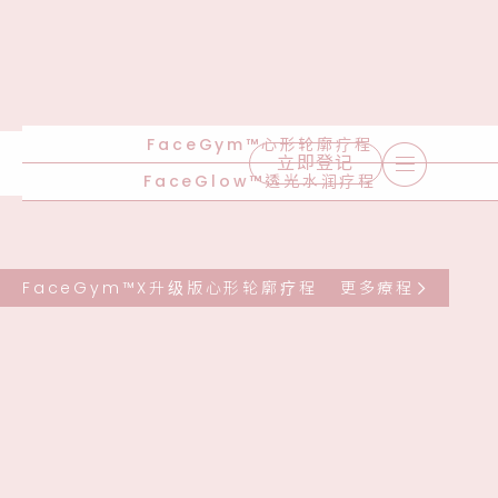
FaceGym™心形轮廓疗程
立即登记
FaceGlow™透光水润疗程
FaceGym™X升级版心形轮廓疗程
更多療程