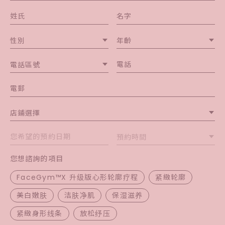
性別
年齡
電話區號
店鋪選擇
預約時間
您想諮詢的項目
FaceGym™X 升级版心形轮廓疗程
紧緻轮廓
美白嫩肤
洁肤净肌
保湿滋养
紧緻身形线条
放松纾压