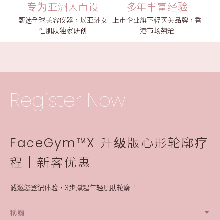
专为亚洲人而设
多年丰富经验
甄选全球美容仪器，以亚洲女
上市企业旗下轻医美品牌，香
性肌肤独家研创
港市场翘楚
Register Now
FaceGym™X 升级版心形轮廓疗
程│新客优惠
诚邀您登记体验，3步撑起年轻肌肤轮廓！
稱謂