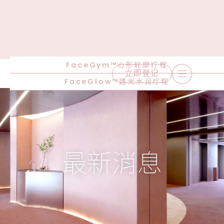
FaceGym™心形轮廓疗程
立即登记
FaceGlow™透光水润疗程
最新消息